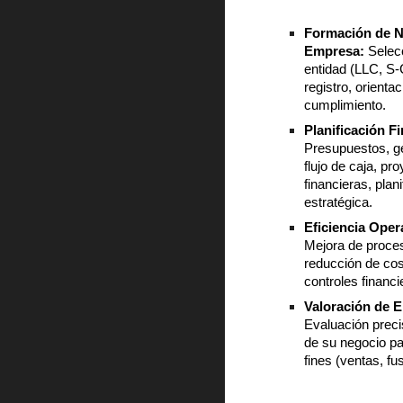
Formación de 
Empresa:
Selec
entidad (LLC, S-C
registro
,
orientac
cumplimiento.
Planificación F
Presupuestos, g
flujo de caja, pr
financieras
,
plan
estratégica.
Eficiencia Oper
Mejora de proce
reducción de co
controles financi
Valoración de 
Evaluación preci
de su negocio pa
fines (ventas, fus