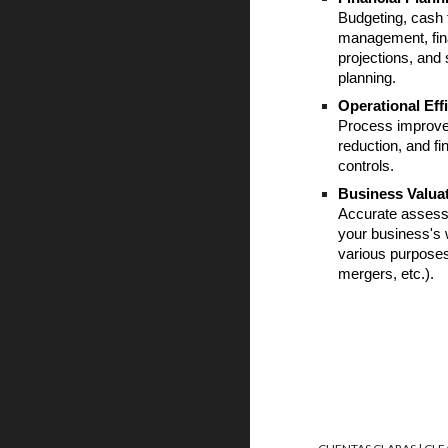
Budgeting, cash 
management, fin
projections, and 
planning.
Operational Eff
Process improve
reduction, and fi
controls.
Business Valua
Accurate assess
your business's 
various purposes
mergers, etc.).