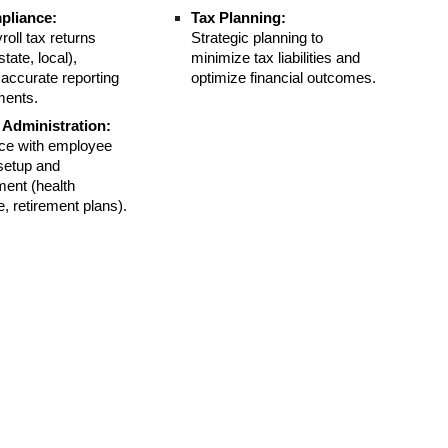
pliance:
Tax Planning:
yroll tax returns
Strategic planning to
state, local),
minimize tax liabilities and
 accurate reporting
optimize financial outcomes.
ments.
 Administration:
ce with employee
 setup and
ent (health
, retirement plans).