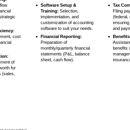
flow
Software Setup &
Tax Com
ancial
Training:
Selection,
Filing pa
strategic
implementation, and
(federal, 
customization of accounting
ensuring
software to suit your needs.
and pay
iciency:
ment, cost
Financial Reporting:
Benefits
nancial
Preparation of
Assistan
monthly/quarterly financial
benefits
statements (P&L, balance
managem
tion:
sheet, cash flow).
insurance
ment of
worth for
 (sales,