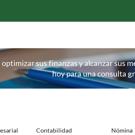
a optimizar sus finanzas y alcanzar sus 
hoy para una consulta gr
esarial
Contabilidad
Nómina