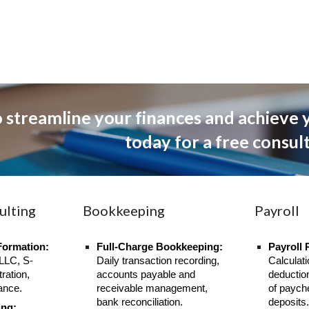
 streamline your finances and achieve y
today for a free consul
ulting
Bookkeeping
Payroll
Formation:
Full-Charge Bookkeeping:
Payroll 
(LLC, S-
Daily transaction recording,
Calculat
tration,
accounts payable and
deductio
ance.
receivable management,
of paych
bank reconciliation.
deposits
ing: