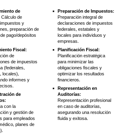
miento de
Preparación de Impuestos:
:
Cálculo de
Preparación integral de
, impuestos
y
declaraciones de impuestos
ones
,
preparación de
federales, estatales y
de pago/depósitos
locales para individuos y
empresas.
iento Fiscal:
Planificación Fiscal:
ción de
Planificación estratégica
iones de impuestos
para minimizar las
a (federales,
obligaciones fiscales y
, locales),
optimizar los resultados
ando informes y
financieros.
ecisos.
Representación en
tración de
Auditorías:
os:
Representación profesional
ia con la
en caso de auditorías,
ación y gestión de
asegurando una resolución
os para empleados
fluida y exitosa.
médico, planes de
).