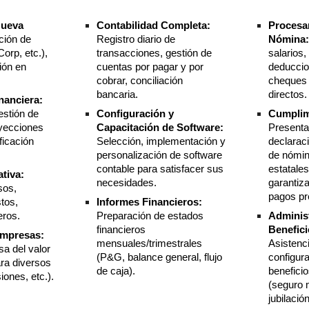
Nueva
Contabilidad Completa:
Procesa
ción de
Registro diario de
Nómina
orp, etc.),
transacciones, gestión de
salarios
ión en
cuentas por pagar y por
deducci
cobrar, conciliación
cheques 
bancaria.
directos.
inanciera:
estión de
Configuración y
Cumplim
oyecciones
Capacitación de Software:
Presenta
ificación
Selección, implementación y
declarac
personalización de software
de nómin
contable para satisfacer sus
estatales
ativa:
necesidades.
garantiz
sos,
pagos pr
stos
,
Informes Financieros:
eros.
Preparación de estados
Adminis
financieros
Benefici
Empresas:
mensuales/trimestrales
Asistenc
sa del valor
(P&G, balance general, flujo
configur
ra diversos
de caja).
benefici
iones, etc.).
(seguro 
jubilación